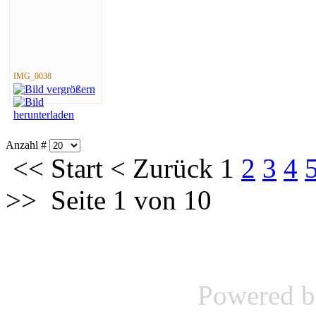
IMG_0038
Anzahl #
<<
Start
<
Zurück
1
2
3
4
>>
Seite 1 von 10
Powered 