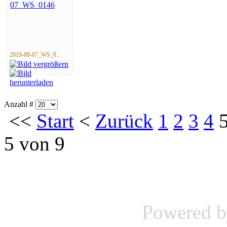
2019-09-07_WS_0...
Anzahl #
<<
Start
<
Zurück
1
2
3
4
5 von 9
Powered 