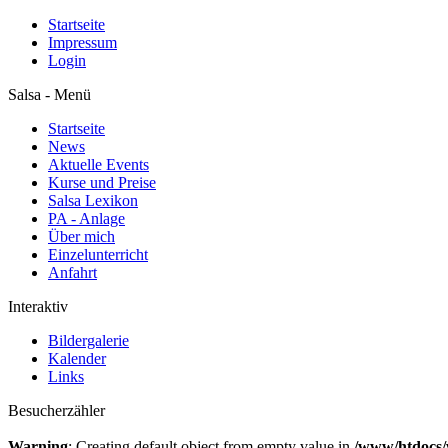
Startseite
Impressum
Login
Salsa - Menü
Startseite
News
Aktuelle Events
Kurse und Preise
Salsa Lexikon
PA - Anlage
Über mich
Einzelunterricht
Anfahrt
Interaktiv
Bildergalerie
Kalender
Links
Besucherzähler
Warning
: Creating default object from empty value in
/www/htdocs/