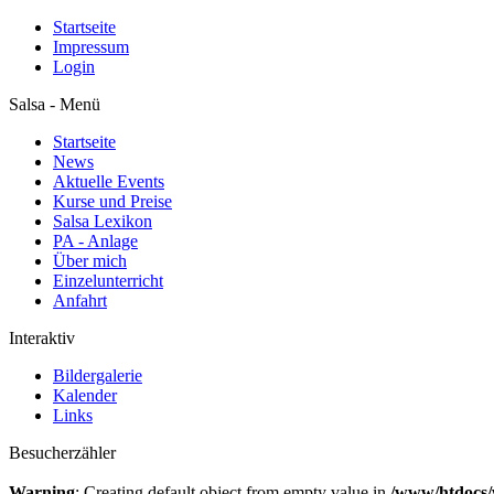
Startseite
Impressum
Login
Salsa - Menü
Startseite
News
Aktuelle Events
Kurse und Preise
Salsa Lexikon
PA - Anlage
Über mich
Einzelunterricht
Anfahrt
Interaktiv
Bildergalerie
Kalender
Links
Besucherzähler
Warning
: Creating default object from empty value in
/www/htdocs/