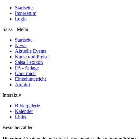
Startseite
Impressum
Login
Salsa - Menü
Startseite
News
Aktuelle Events
Kurse und Preise
Salsa Lexikon
PA - Anlage
Über mich
Einzelunterricht
Anfahrt
Interaktiv
Bildergalerie
Kalender
Links
Besucherzähler
Warning
: Creating default object from empty value in
/www/htdocs/