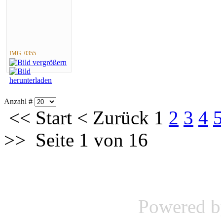
IMG_0355
Anzahl #
<<
Start
<
Zurück
1
2
3
4
>>
Seite 1 von 16
Powered 