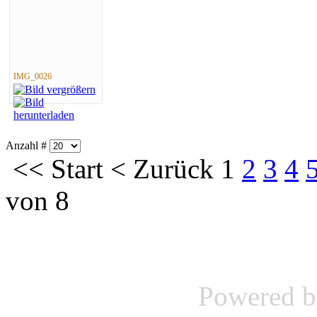
IMG_0026
Anzahl #
<<
Start
<
Zurück
1
2
3
4
von 8
Powered 