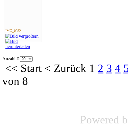
IMG_0032
Anzahl #
<<
Start
<
Zurück
1
2
3
4
von 8
Powered 