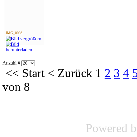
IMG_0036
Anzahl #
<<
Start
<
Zurück
1
2
3
4
von 8
Powered 