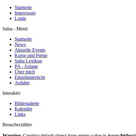
Startseite
Impressum
Login
Salsa - Menü
Startseite
News
Aktuelle Events
Kurse und Preise
Salsa Lexikon
PA - Anlage
Über mich
Einzelunterricht
Anfahrt
Interaktiv
Bildergalerie
Kalender
Links
Besucherzähler
Warning
: Creating default object from empty value in
/www/htdocs/