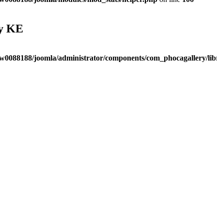
ty KE
w0088188/joomla/administrator/components/com_phocagallery/libr