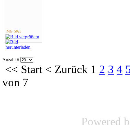
IMG_5025
Anzahl #
<<
Start
<
Zurück
1
2
3
4
von 7
Powered 